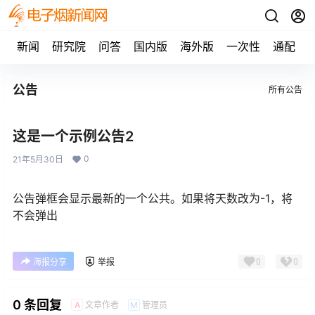
新闻
研究院
问答
国内版
海外版
一次性
通配
公告
所有公告
这是一个示例公告2
0
21年5月30日
公告弹框会显示最新的一个公共。如果将天数改为-1，将
不会弹出
0
0
海报分享
举报
0 条回复
文章作者
管理员
A
M