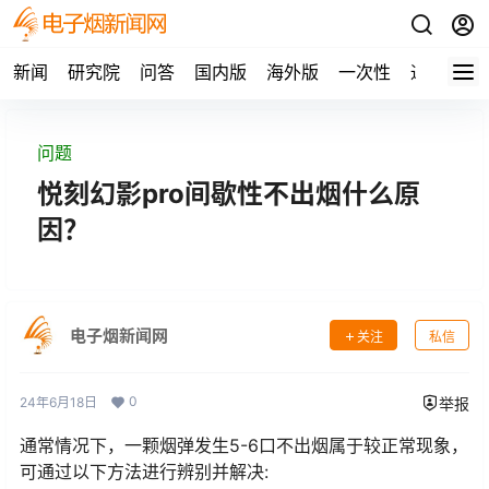
新闻
研究院
问答
国内版
海外版
一次性
通配
草
问题
悦刻幻影pro间歇性不出烟什么原
因？
电子烟新闻网
关注
私信
0
24年6月18日
举报
通常情况下，一颗烟弹发生5-6口不出烟属于较正常现象，
可通过以下方法进行辨别并解决: