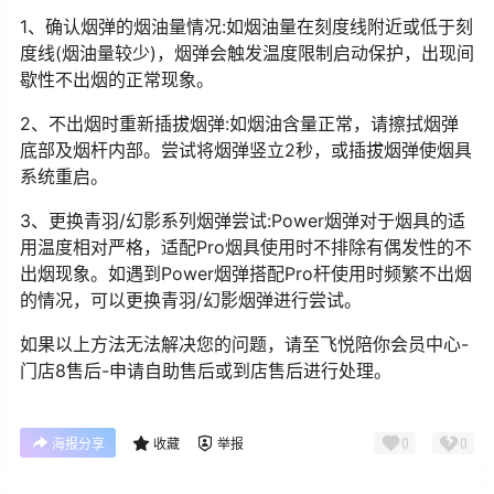
1、确认烟弹的烟油量情况:如烟油量在刻度线附近或低于刻
度线(烟油量较少)，烟弹会触发温度限制启动保护，出现间
歇性不出烟的正常现象。
2、不出烟时重新插拔烟弹:如烟油含量正常，请擦拭烟弹
底部及烟杆内部。尝试将烟弹竖立2秒，或插拔烟弹使烟具
系统重启。
3、更换青羽/幻影系列烟弹尝试:Power烟弹对于烟具的适
用温度相对严格，适配Pro烟具使用时不排除有偶发性的不
出烟现象。如遇到Power烟弹搭配Pro杆使用时频繁不出烟
的情况，可以更换青羽/幻影烟弹进行尝试。
如果以上方法无法解决您的问题，请至飞悦陪你会员中心-
门店8售后-申请自助售后或到店售后进行处理。
0
0
海报分享
收藏
举报