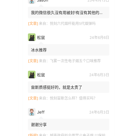
25年4月13日
我的微信很久沒有用被封!有沒有其他的方
法能找到你!我在特區香港
[文章]
来自：
悦刻六代烟杆能用5代烟弹吗
松鼠
24年6月6日
冰水推荐
[文章]
来自：
飞雾一次性电子烟五个口味推荐
松鼠
24年6月3日
宙斯质感挺好的，就是太贵了
[文章]
来自：
悦刻宙斯怎么样？值得买吗？
Jeff
24年6月3日
谢谢分享
[新闻]
来自：
越南政府拟全面禁止电子烟 以保护青少年健康