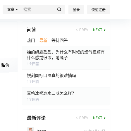
文章
登录
快速注册
问答
PREV
NEXT
热门
最新
等待回答
抽的绿扇盈盈，为什么有时候的烟气很顺有
什么感觉很浓，呛嗓子
1
个回答
私信
悦刻国标口味真的很难抽吗
1
个回答
真格冰熊冰水口味怎么样？
1
个回答
最新评论
PREV
NEXT
Jason