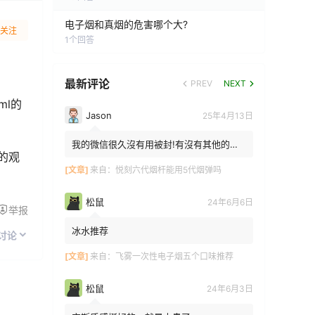
电子烟和真烟的危害哪个大?
关注
1
个回答
最新评论
PREV
NEXT
ml的
Jason
25年4月13日
我的微信很久沒有用被封!有沒有其他的方
的观
法能找到你!我在特區香港
[文章]
来自：
悦刻六代烟杆能用5代烟弹吗
松鼠
24年6月6日
举报
冰水推荐
讨论
[文章]
来自：
飞雾一次性电子烟五个口味推荐
松鼠
24年6月3日