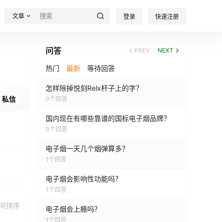
文章
登录
快速注册
问答
PREV
NEXT
热门
最新
等待回答
怎样除掉悦刻Relx杆子上的字？
私信
0
个回答
国内现在有哪些靠谱的国标电子烟品牌？
0
个回答
电子烟一天几个烟弹算多？
1
个回答
电子烟会影响性功能吗？
1
个回答
间排序
电子烟会上瘾吗？
1
个回答