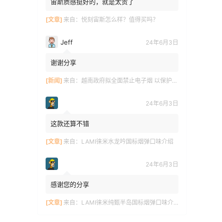
宙斯质感挺好的，就是太贵了
[文章]
来自：
悦刻宙斯怎么样？值得买吗？
Jeff
24年6月3日
谢谢分享
[新闻]
来自：
越南政府拟全面禁止电子烟 以保护青少年健康
24年6月3日
这款还算不错
[文章]
来自：
LAMI徕米水龙吟国标烟弹口味介绍
24年6月3日
感谢您的分享
[文章]
来自：
LAMI徕米纯甄半岛国标烟弹口味介绍