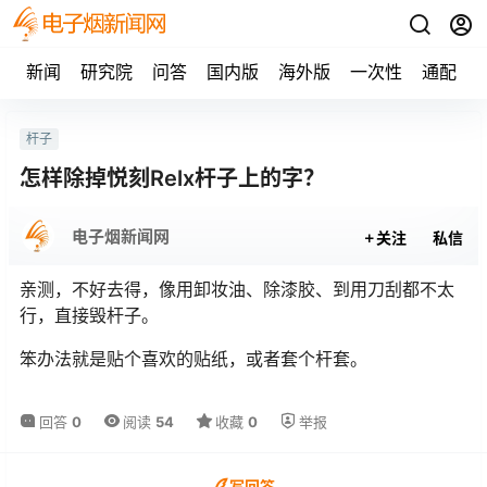
新闻
研究院
问答
国内版
海外版
一次性
通配
杆子
怎样除掉悦刻Relx杆子上的字？
电子烟新闻网
关注
私信
亲测，不好去得，像用卸妆油、除漆胶、到用刀刮都不太
行，直接毁杆子。
笨办法就是贴个喜欢的贴纸，或者套个杆套。
回答
0
阅读
54
收藏
0
举报
写回答