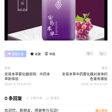
0
0
海报分享
收藏
举报
草本
草本
安易本草雾化器官网：中药本
安易本草中药雾化器对身体的
草新体验
危害有哪些
2024-6-19 9:47:07
2024-6-19 9:47:21
0 条回复
文章作者
管理员
A
M
欢迎您，新朋友，感谢参与互动！
确认修改