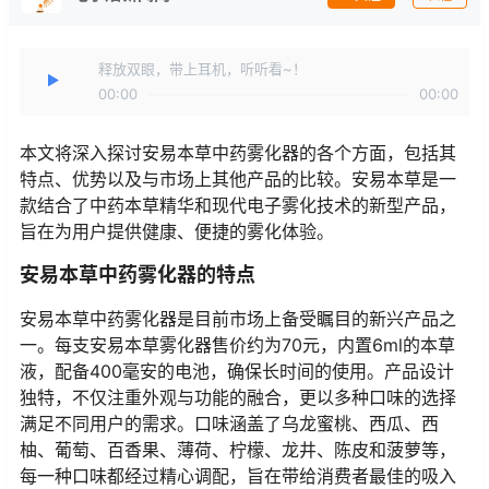
释放双眼，带上耳机，听听看~！
00:00
00:00
本文将深入探讨安易本草中药雾化器的各个方面，包括其
特点、优势以及与市场上其他产品的比较。安易本草是一
款结合了中药本草精华和现代电子雾化技术的新型产品，
旨在为用户提供健康、便捷的雾化体验。
安易本草中药雾化器的特点
安易本草中药雾化器是目前市场上备受瞩目的新兴产品之
一。每支安易本草雾化器售价约为70元，内置6ml的本草
液，配备400毫安的电池，确保长时间的使用。产品设计
独特，不仅注重外观与功能的融合，更以多种口味的选择
满足不同用户的需求。口味涵盖了乌龙蜜桃、西瓜、西
柚、葡萄、百香果、薄荷、柠檬、龙井、陈皮和菠萝等，
每一种口味都经过精心调配，旨在带给消费者最佳的吸入