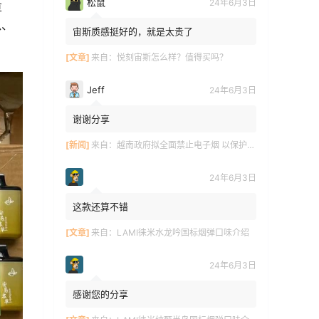
松鼠
24年6月3日
草
瓜、
宙斯质感挺好的，就是太贵了
[文章]
来自：
悦刻宙斯怎么样？值得买吗？
Jeff
24年6月3日
谢谢分享
[新闻]
来自：
越南政府拟全面禁止电子烟 以保护青少年健康
24年6月3日
这款还算不错
[文章]
来自：
LAMI徕米水龙吟国标烟弹口味介绍
24年6月3日
感谢您的分享