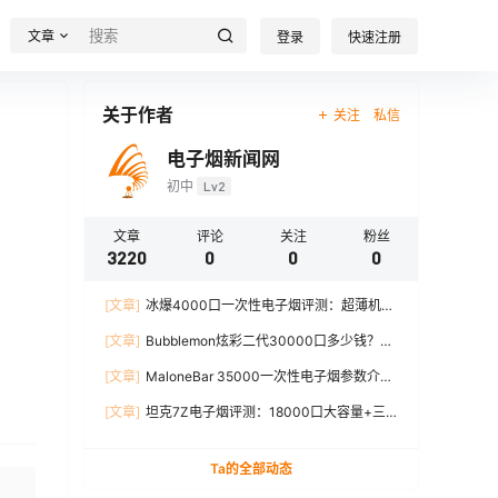
文章
登录
快速注册
关于作者
关注
私信
电子烟新闻网
初中
Lv2
文章
评论
关注
粉丝
3220
0
0
0
[文章]
冰爆4000口一次性电子烟评测：超薄机
身、12W输出、TYPE-C充电
[文章]
Bubblemon炫彩二代30000口多少钱？最
新价格对比+口感分析
[文章]
MaloneBar 35000一次性电子烟参数介
绍，口味、续航、功率全面解析
[文章]
坦克7Z电子烟评测：18000口大容量+三
档功率调节，真实体验分享
Ta的全部动态