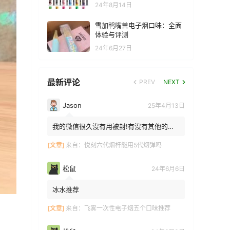
24年8月14日
雪加鸭嘴兽电子烟口味：全面
体验与评测
24年6月27日
最新评论
PREV
NEXT
Jason
25年4月13日
我的微信很久沒有用被封!有沒有其他的方
法能找到你!我在特區香港
[文章]
来自：
悦刻六代烟杆能用5代烟弹吗
松鼠
24年6月6日
冰水推荐
[文章]
来自：
飞雾一次性电子烟五个口味推荐