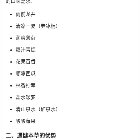
的口味需求：
雨前龙井
清凉一夏（老冰棍）
润爽薄荷
爆汁青提
花果百香
顺凉西瓜
林香柠萃
盐水啵萝
清山泉水（矿泉水）
酸酸莓果
二、遇健本草的优势