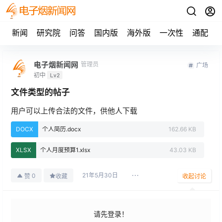
新闻
研究院
问答
国内版
海外版
一次性
通配
电子烟新闻网
管理员
广场
初中
Lv2
文件类型的帖子
用户可以上传合法的文件，供他人下载
DOCX
个人简历.docx
162.66 KB
XLSX
个人月度预算1.xlsx
43.03 KB
21年5月30日
0
赞
收藏
收起讨论
请先登录！