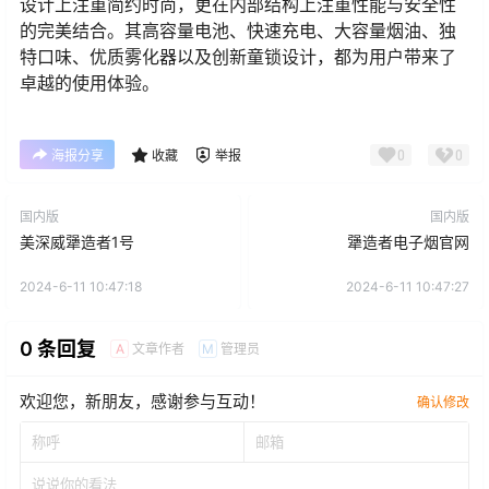
设计上注重简约时尚，更在内部结构上注重性能与安全性
的完美结合。其高容量电池、快速充电、大容量烟油、独
特口味、优质雾化器以及创新童锁设计，都为用户带来了
卓越的使用体验。
0
0
海报分享
收藏
举报
国内版
国内版
美深威犟造者1号
犟造者电子烟官网
2024-6-11 10:47:18
2024-6-11 10:47:27
0 条回复
文章作者
管理员
A
M
欢迎您，新朋友，感谢参与互动！
确认修改