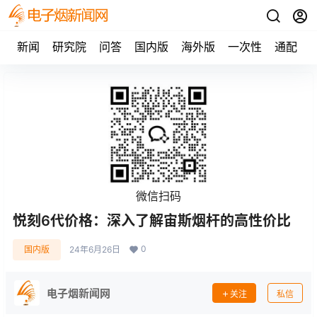
新闻
研究院
问答
国内版
海外版
一次性
通配
微信扫码
悦刻6代价格：深入了解宙斯烟杆的高性价比
0
国内版
24年6月26日
电子烟新闻网
关注
私信