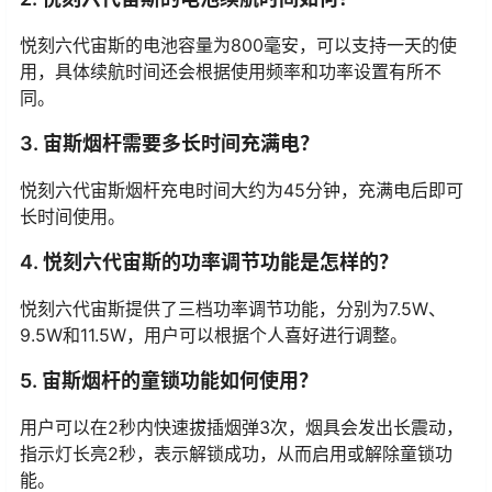
悦刻六代宙斯的电池容量为800毫安，可以支持一天的使
用，具体续航时间还会根据使用频率和功率设置有所不
同。
3. 宙斯烟杆需要多长时间充满电？
悦刻六代宙斯烟杆充电时间大约为45分钟，充满电后即可
长时间使用。
4. 悦刻六代宙斯的功率调节功能是怎样的？
悦刻六代宙斯提供了三档功率调节功能，分别为7.5W、
9.5W和11.5W，用户可以根据个人喜好进行调整。
5. 宙斯烟杆的童锁功能如何使用？
用户可以在2秒内快速拔插烟弹3次，烟具会发出长震动，
指示灯长亮2秒，表示解锁成功，从而启用或解除童锁功
能。