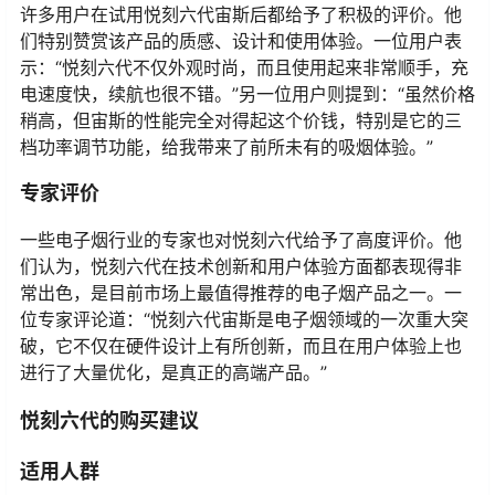
许多用户在试用悦刻六代宙斯后都给予了积极的评价。他
们特别赞赏该产品的质感、设计和使用体验。一位用户表
示：“悦刻六代不仅外观时尚，而且使用起来非常顺手，充
电速度快，续航也很不错。”另一位用户则提到：“虽然价格
稍高，但宙斯的性能完全对得起这个价钱，特别是它的三
档功率调节功能，给我带来了前所未有的吸烟体验。”
专家评价
一些电子烟行业的专家也对悦刻六代给予了高度评价。他
们认为，悦刻六代在技术创新和用户体验方面都表现得非
常出色，是目前市场上最值得推荐的电子烟产品之一。一
位专家评论道：“悦刻六代宙斯是电子烟领域的一次重大突
破，它不仅在硬件设计上有所创新，而且在用户体验上也
进行了大量优化，是真正的高端产品。”
悦刻六代的购买建议
适用人群