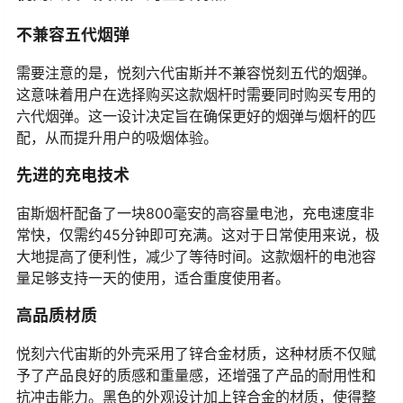
不兼容五代烟弹
需要注意的是，悦刻六代宙斯并不兼容悦刻五代的烟弹。
这意味着用户在选择购买这款烟杆时需要同时购买专用的
六代烟弹。这一设计决定旨在确保更好的烟弹与烟杆的匹
配，从而提升用户的吸烟体验。
先进的充电技术
宙斯烟杆配备了一块800毫安的高容量电池，充电速度非
常快，仅需约45分钟即可充满。这对于日常使用来说，极
大地提高了便利性，减少了等待时间。这款烟杆的电池容
量足够支持一天的使用，适合重度使用者。
高品质材质
悦刻六代宙斯的外壳采用了锌合金材质，这种材质不仅赋
予了产品良好的质感和重量感，还增强了产品的耐用性和
抗冲击能力。黑色的外观设计加上锌合金的材质，使得整