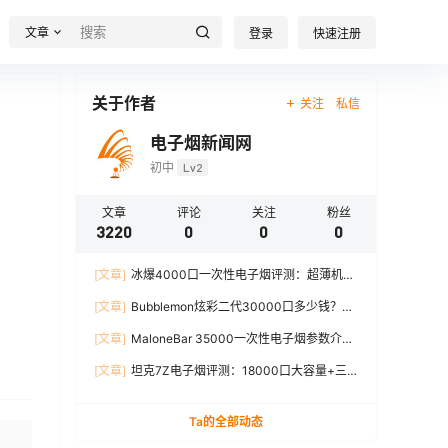
文章
登录
快速注册
关于作者
关注
私信
电子烟新闻网
初中
Lv2
文章
评论
关注
粉丝
3220
0
0
0
[文章]
冰爆4000口一次性电子烟评测：超薄机
身、12W输出、TYPE-C充电
[文章]
Bubblemon炫彩二代30000口多少钱？最
新价格对比+口感分析
[文章]
MaloneBar 35000一次性电子烟参数介
绍，口味、续航、功率全面解析
[文章]
坦克7Z电子烟评测：18000口大容量+三
档功率调节，真实体验分享
Ta的全部动态