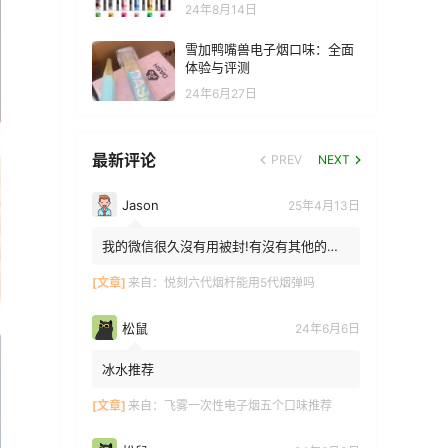
24年8月14日
雪加鸭嘴兽电子烟口味：全面
体验与评测
24年6月27日
最新评论
PREV
NEXT
Jason
25年4月13日
我的微信很久沒有用被封!有沒有其他的方
法能找到你!我在特區香港
[文章]
来自：
悦刻六代烟杆能用5代烟弹吗
松鼠
24年6月6日
冰水推荐
[文章]
来自：
飞雾一次性电子烟五个口味推荐