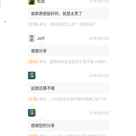
松鼠
24年6月3日
宙斯质感挺好的，就是太贵了
[文章]
来自：
悦刻宙斯怎么样？值得买吗？
Jeff
24年6月3日
谢谢分享
[新闻]
来自：
越南政府拟全面禁止电子烟 以保护青少年健康
24年6月3日
这款还算不错
[文章]
来自：
LAMI徕米水龙吟国标烟弹口味介绍
24年6月3日
感谢您的分享