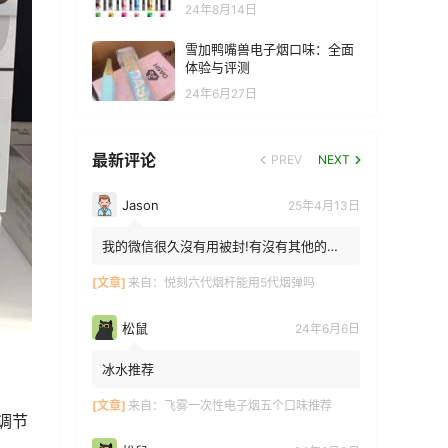
24年8月14日
雪加鸭嘴兽电子烟口味：全面
体验与评测
24年6月27日
最新评论
PREV
NEXT
Jason
25年4月13日
我的微信很久沒有用被封!有沒有其他的方
法能找到你!我在特區香港
[文章]
来自：
悦刻六代烟杆能用5代烟弹吗
松鼠
24年6月6日
冰水推荐
[文章]
来自：
飞雾一次性电子烟五个口味推荐
调节