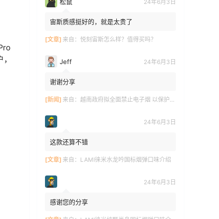
松鼠
24年6月3日
宙斯质感挺好的，就是太贵了
[文章]
来自：
悦刻宙斯怎么样？值得买吗？
ro
户，
Jeff
24年6月3日
谢谢分享
[新闻]
来自：
越南政府拟全面禁止电子烟 以保护青少年健康
24年6月3日
这款还算不错
[文章]
来自：
LAMI徕米水龙吟国标烟弹口味介绍
24年6月3日
感谢您的分享