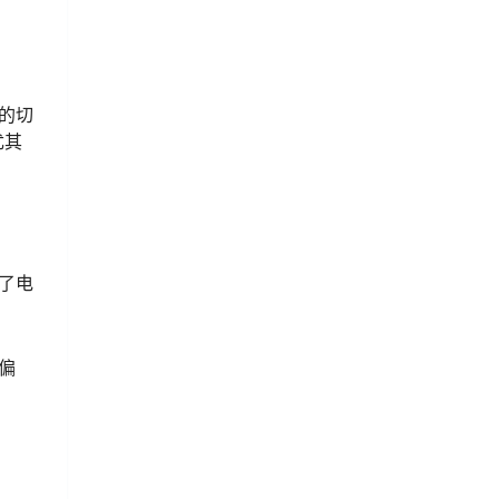
的切
尤其
了电
偏