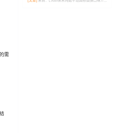
[文章]
来自：
LAMI徕米纯甄半岛国标烟弹口味介绍
的需
结