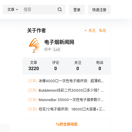
文章
登录
快速注册
关于作者
关注
私信
电子烟新闻网
初中
Lv2
文章
评论
关注
粉丝
3220
0
0
0
[文章]
冰爆4000口一次性电子烟评测：超薄机
身、12W输出、TYPE-C充电
[文章]
Bubblemon炫彩二代30000口多少钱？最
新价格对比+口感分析
[文章]
MaloneBar 35000一次性电子烟参数介
绍，口味、续航、功率全面解析
[文章]
坦克7Z电子烟评测：18000口大容量+三
档功率调节，真实体验分享
Ta的全部动态