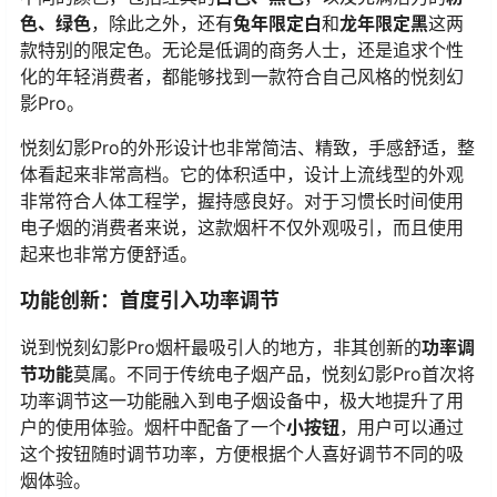
色、绿色
，除此之外，还有
兔年限定白
和
龙年限定黑
这两
款特别的限定色。无论是低调的商务人士，还是追求个性
化的年轻消费者，都能够找到一款符合自己风格的悦刻幻
影Pro。
悦刻幻影Pro的外形设计也非常简洁、精致，手感舒适，整
体看起来非常高档。它的体积适中，设计上流线型的外观
非常符合人体工程学，握持感良好。对于习惯长时间使用
电子烟的消费者来说，这款烟杆不仅外观吸引，而且使用
起来也非常方便舒适。
功能创新：首度引入功率调节
说到悦刻幻影Pro烟杆最吸引人的地方，非其创新的
功率调
节功能
莫属。不同于传统电子烟产品，悦刻幻影Pro首次将
功率调节这一功能融入到电子烟设备中，极大地提升了用
户的使用体验。烟杆中配备了一个
小按钮
，用户可以通过
这个按钮随时调节功率，方便根据个人喜好调节不同的吸
烟体验。