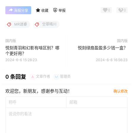
0
0
海报分享
收藏
举报
MR迷睿
空翠晴川
国内版
国内版
悦刻青羽和幻影有啥区别？哪
悦刻绿扇盈盈多少钱一盒？
个更好用？
2024-6-6 15:28:23
2024-6-6 16:56:23
0 条回复
文章作者
管理员
A
M
欢迎您，新朋友，感谢参与互动！
确认修改