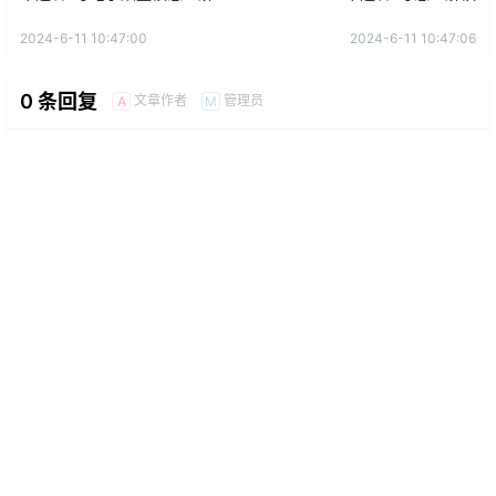
2024-6-11 10:47:00
2024-6-11 10:47:06
0 条回复
文章作者
管理员
A
M
欢迎您，新朋友，感谢参与互动！
确认修改
提交
暂无讨论，说说你的看法吧