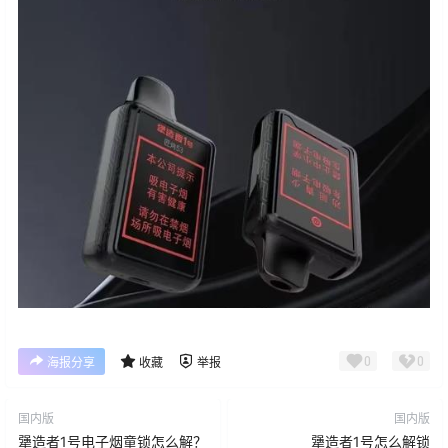
0
0
海报分享
收藏
举报
国内版
国内版
犟造者1号电子烟童锁怎么解？
犟造者1号怎么解锁