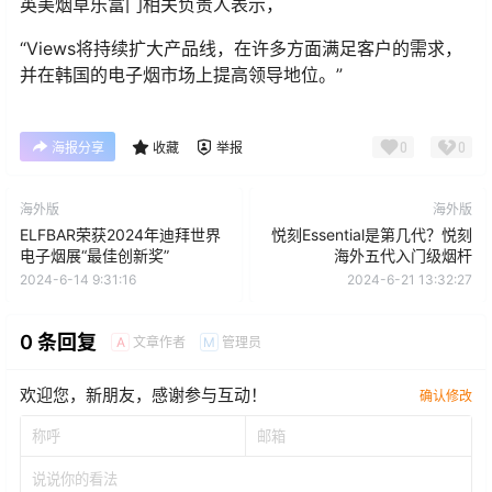
英美烟草乐富门相关负责人表示，
“Views将持续扩大产品线，在许多方面满足客户的需求，
并在韩国的电子烟市场上提高领导地位。”
0
0
海报分享
收藏
举报
海外版
海外版
ELFBAR荣获2024年迪拜世界
悦刻Essential是第几代？悦刻
电子烟展“最佳创新奖”
海外五代入门级烟杆
2024-6-14 9:31:16
2024-6-21 13:32:27
0 条回复
文章作者
管理员
A
M
欢迎您，新朋友，感谢参与互动！
确认修改