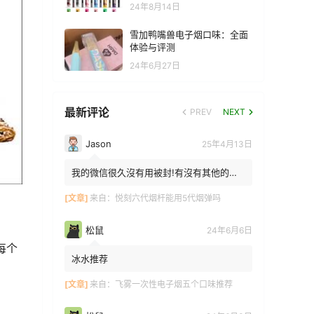
24年8月14日
雪加鸭嘴兽电子烟口味：全面
体验与评测
24年6月27日
最新评论
PREV
NEXT
Jason
25年4月13日
我的微信很久沒有用被封!有沒有其他的方
法能找到你!我在特區香港
[文章]
来自：
悦刻六代烟杆能用5代烟弹吗
松鼠
24年6月6日
每个
冰水推荐
[文章]
来自：
飞雾一次性电子烟五个口味推荐