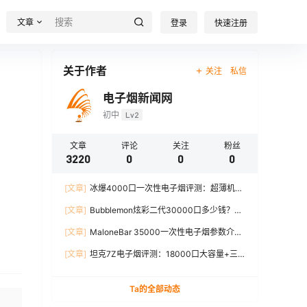
文章
登录
快速注册
关于作者
关注
私信
电子烟新闻网
初中
Lv2
文章
评论
关注
粉丝
3220
0
0
0
[文章]
冰爆4000口一次性电子烟评测：超薄机
身、12W输出、TYPE-C充电
[文章]
Bubblemon炫彩二代30000口多少钱？最
新价格对比+口感分析
[文章]
MaloneBar 35000一次性电子烟参数介
绍，口味、续航、功率全面解析
[文章]
坦克7Z电子烟评测：18000口大容量+三
档功率调节，真实体验分享
Ta的全部动态