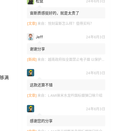
松鼠
24年6月3日
宙斯质感挺好的，就是太贵了
[文章]
来自：
悦刻宙斯怎么样？值得买吗？
Jeff
24年6月3日
谢谢分享
[新闻]
来自：
越南政府拟全面禁止电子烟 以保护青少年健康
24年6月3日
够满
这款还算不错
[文章]
来自：
LAMI徕米水龙吟国标烟弹口味介绍
24年6月3日
感谢您的分享