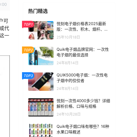
0:00
热门精选
户可
悦刻电子烟价格表2025最新
TOP1
或代
版：一次性、积木、烟杆、烟
弹全价位汇总
这一
25年10月18日
Quik电子烟品牌官网：一次性
TOP2
电子烟的最佳选择
24年8月14日
QUIK5000电子烟：一次性电
TOP3
子烟中的佼佼者
24年8月14日
悦刻一次性4000多少钱？详细
解析价格、口味与规格
24年10月28日
Quik电子烟口味有哪些？16种
水果口味概述