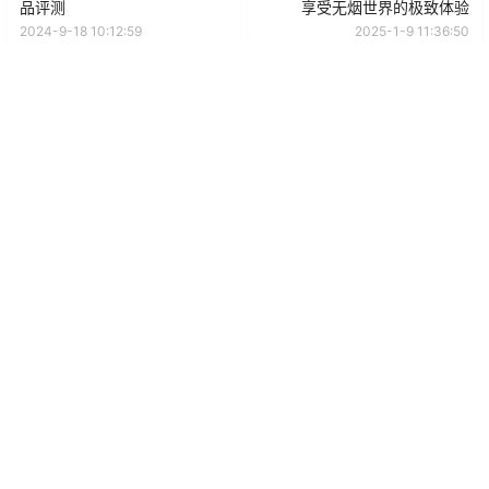
品评测
享受无烟世界的极致体验
2024-9-18 10:12:59
2025-1-9 11:36:50
0 条回复
文章作者
管理员
A
M
欢迎您，新朋友，感谢参与互动！
确认修改
提交
暂无讨论，说说你的看法吧