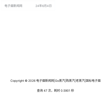
波整体的升级迭代。 简单来说，就
电子烟新闻网
24年6月4日
是从传统驻极体咪头转向更为先进
的mems咪头。以头部电子烟用me
ms咪头厂商敏芯股份为例。其相关
人士人士在调研中对外透露： “自20
19年和2020年开始研发电子烟产
品，并与思摩尔签订了产品定制开
发协议，…
Copyright © 2026
电子烟新闻网
|
Go蒸汽
|
购蒸汽
|
老蒸汽
|
国标电子烟
查询 47 次，耗时 0.5901 秒