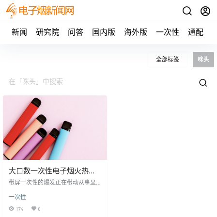
新闻
研究院
问答
国内版
海外版
一次性
通配
全部标签
咪头
大口数一次性电子烟火热，
带动MEMS咪头全面替代传
带屏一次性的爆发正在带动从事显
统咪头
示屏及模组、DDIC、MCU、NorFl
一次性
ash等环节的供应链企业分到了电子
烟产业的红利。而除了更容易被感
174
0
知的屏幕方面，咪头也正在经历一