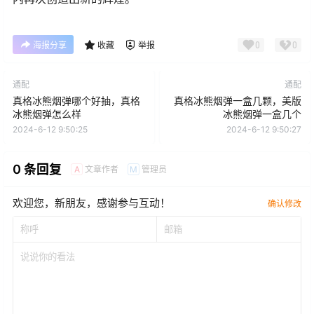
0
0
海报分享
收藏
举报
通配
通配
真格冰熊烟弹哪个好抽，真格
真格冰熊烟弹一盒几颗，美版
冰熊烟弹怎么样
冰熊烟弹一盒几个
2024-6-12 9:50:25
2024-6-12 9:50:27
0 条回复
文章作者
管理员
A
M
欢迎您，新朋友，感谢参与互动！
确认修改