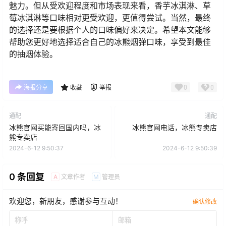
魅力。但从受欢迎程度和市场表现来看，香芋冰淇淋、草
莓冰淇淋等口味相对更受欢迎，更值得尝试。当然，最终
的选择还是要根据个人的口味偏好来决定。希望本文能够
帮助您更好地选择适合自己的冰熊烟弹口味，享受到最佳
的抽烟体验。
0
0
海报分享
收藏
举报
通配
通配
冰熊官网买能寄回国内吗，冰
冰熊官网电话，冰熊专卖店
熊专卖店
2024-6-12 9:50:37
2024-6-12 9:50:39
0 条回复
文章作者
管理员
A
M
欢迎您，新朋友，感谢参与互动！
确认修改