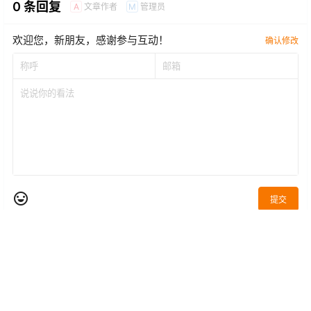
0 条回复
文章作者
管理员
A
M
欢迎您，新朋友，感谢参与互动！
确认修改
提交
暂无讨论，说说你的看法吧
Copyright © 2026
电子烟新闻网
|
Go蒸汽
|
购蒸汽
|
老蒸汽
|
国标电子烟