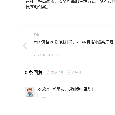
力。
真格冰熊的产品价格也相对合理，尽管其高品质
作为其产品线中的一部分，不仅在性能上有所突
总结
真格冰熊的一次性电子烟产品系列，特别是冰熊
验，成为了电子烟市场上的一匹黑马。作为消费
选择一种高品质、安全可靠的生活方式。随着市
惊喜和创新。
通配
zgar真格冰熊口味排行，ZGAR真格冰熊电子烟