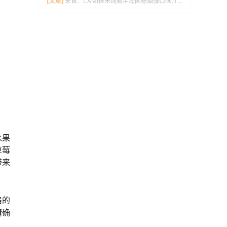
[文章]
来自：
LAMI徕米纯甄半岛国标烟弹口味介绍