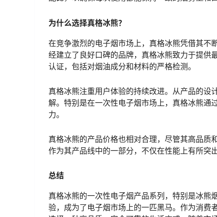
冰熊烟弹的特色与优势
冰熊烟弹的显著特点之一是其丰富的口味选择。
口味烟弹。这些口味包括了香芋冰淇淋、龍眼冰
冰淇淋、荔枝、西瓜冰莓果、情人果、芒果冰以
浓郁的果味体验。
除了口味的多样性，冰熊烟弹还以其出色的烟雾
测试和优化，旨在提供稳定且持久的吸烟体验。
配比，以确保每次使用都能保持一致的烟雾量和
为什么选择真格冰熊？
在竞争激烈的电子烟市场上，真格冰熊凭借其不
经建立了良好口碑的品牌，真格冰熊致力于提供
认证，包括对烟油成分和材料的严格检测。
真格冰熊注重用户体验的持续改进。从产品的设
解。特别是在一次性电子烟市场上，真格冰熊通