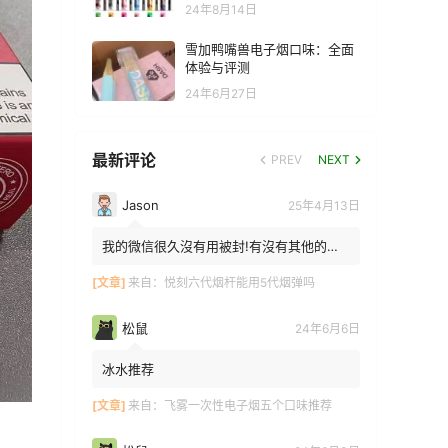
24年8月14日
雪加鸭嘴兽电子烟口味：全面
体验与评测
24年6月27日
最新评论
PREV
NEXT
Jason
25年4月13日
我的微信很久沒有用被封!有沒有其他的方
法能找到你!我在特區香港
[文章]
来自：
悦刻六代烟杆能用5代烟弹吗
松鼠
24年6月6日
冰水推荐
[文章]
来自：
飞雾一次性电子烟五个口味推荐