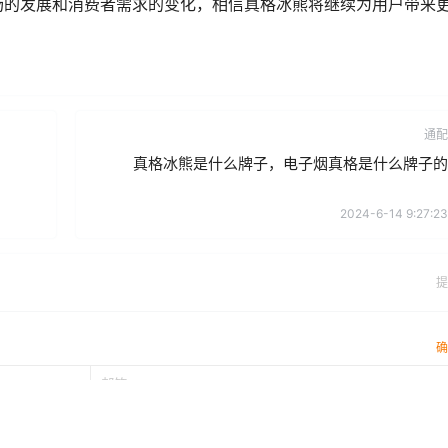
和独特设计，但价格仍然保持在消费者能够接受的范围内。冰熊
出，而且在价格竞争力上也占据了优势地位。
烟弹，通过其丰富的口味选择、稳定的性能表现以及优越的用户
者，选择真格冰熊不仅仅是在享受电子烟带来的便利和乐趣，更
场的发展和消费者需求的变化，相信真格冰熊将继续为用户带来
通配
真格冰熊是什么牌子，电子烟真格是什么牌子的