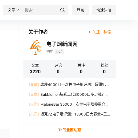
文章
登录
快速注册
关于作者
关注
私信
电子烟新闻网
初中
Lv2
文章
评论
关注
粉丝
3220
0
0
0
[文章]
冰爆4000口一次性电子烟评测：超薄机
身、12W输出、TYPE-C充电
[文章]
Bubblemon炫彩二代30000口多少钱？最
新价格对比+口感分析
[文章]
MaloneBar 35000一次性电子烟参数介
绍，口味、续航、功率全面解析
[文章]
坦克7Z电子烟评测：18000口大容量+三
档功率调节，真实体验分享
Ta的全部动态