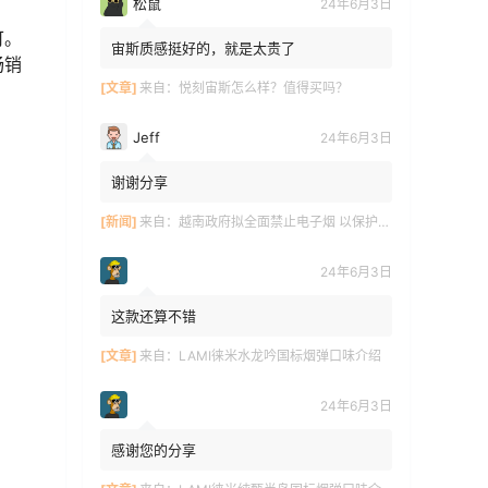
松鼠
24年6月3日
可。
宙斯质感挺好的，就是太贵了
畅销
[文章]
来自：
悦刻宙斯怎么样？值得买吗？
Jeff
24年6月3日
谢谢分享
[新闻]
来自：
越南政府拟全面禁止电子烟 以保护青少年健康
24年6月3日
这款还算不错
[文章]
来自：
LAMI徕米水龙吟国标烟弹口味介绍
24年6月3日
感谢您的分享