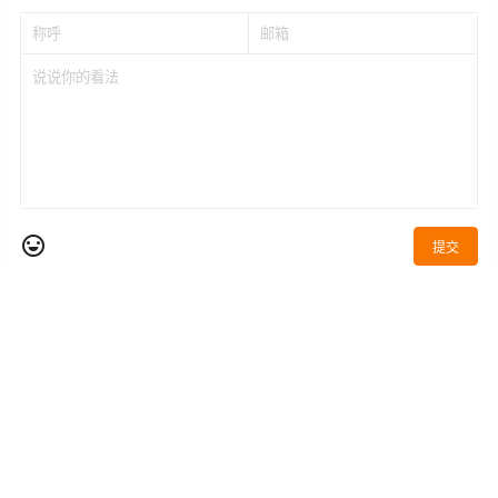
提交
暂无讨论，说说你的看法吧
Copyright © 2026
电子烟新闻网
|
Go蒸汽
|
购蒸汽
|
老蒸汽
|
国标电子烟
查询 70 次，耗时 0.5704 秒