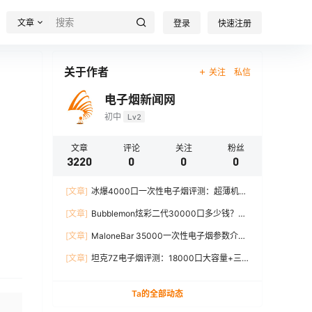
文章
登录
快速注册
关于作者
关注
私信
电子烟新闻网
初中
Lv2
文章
评论
关注
粉丝
3220
0
0
0
[文章]
冰爆4000口一次性电子烟评测：超薄机
身、12W输出、TYPE-C充电
[文章]
Bubblemon炫彩二代30000口多少钱？最
新价格对比+口感分析
[文章]
MaloneBar 35000一次性电子烟参数介
绍，口味、续航、功率全面解析
[文章]
坦克7Z电子烟评测：18000口大容量+三
档功率调节，真实体验分享
Ta的全部动态