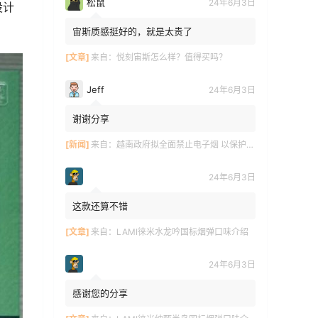
松鼠
24年6月3日
设计
宙斯质感挺好的，就是太贵了
[文章]
来自：
悦刻宙斯怎么样？值得买吗？
Jeff
24年6月3日
谢谢分享
[新闻]
来自：
越南政府拟全面禁止电子烟 以保护青少年健康
24年6月3日
这款还算不错
[文章]
来自：
LAMI徕米水龙吟国标烟弹口味介绍
24年6月3日
感谢您的分享