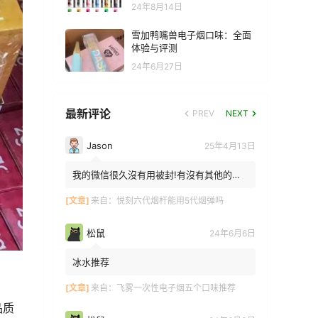
24年8月14日
雪加鸭嘴兽电子烟口味：全面
体验与评测
24年6月27日
最新评论
PREV
NEXT
Jason
25年4月13日
我的微信很久沒有用被封!有沒有其他的方
法能找到你!我在特區香港
[文章]
来自：
悦刻六代烟杆能用5代烟弹吗
松鼠
24年6月6日
冰水推荐
[文章]
来自：
飞雾一次性电子烟五个口味推荐
品质