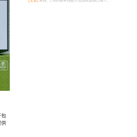
[文章]
来自：
LAMI徕米纯甄半岛国标烟弹口味介绍
开包
提供