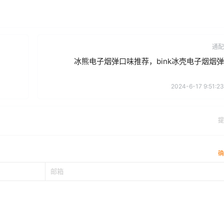
通配
冰熊电子烟弹口味推荐，bink冰壳电子烟烟弹
2024-6-17 9:51:23
提
确