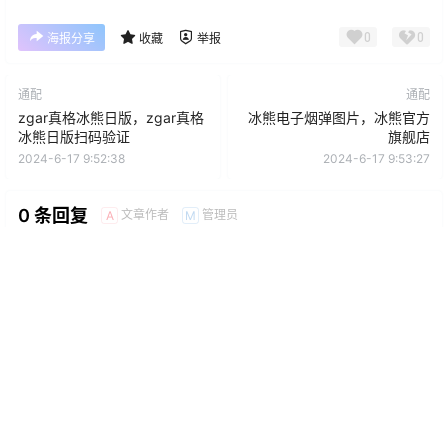
0
0
海报分享
收藏
举报
通配
通配
zgar真格冰熊日版，zgar真格
冰熊电子烟弹图片，冰熊官方
冰熊日版扫码验证
旗舰店
2024-6-17 9:52:38
2024-6-17 9:53:27
0 条回复
文章作者
管理员
A
M
欢迎您，新朋友，感谢参与互动！
确认修改