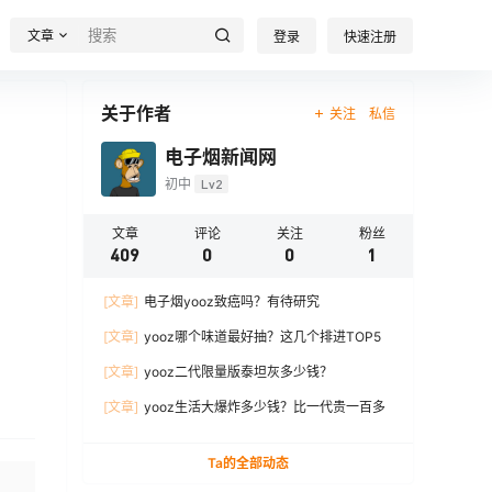
文章
登录
快速注册
关于作者
关注
私信
电子烟新闻网
初中
Lv2
文章
评论
关注
粉丝
409
0
0
1
[文章]
电子烟yooz致癌吗？有待研究
[文章]
yooz哪个味道最好抽？这几个排进TOP5
[文章]
yooz二代限量版泰坦灰多少钱？
[文章]
yooz生活大爆炸多少钱？比一代贵一百多
Ta的全部动态