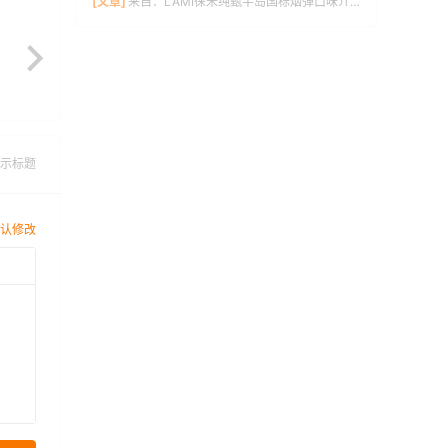
[文章]
来自：
LAMI徕米纯甄半岛国标烟弹口味介绍
示标题
认修改