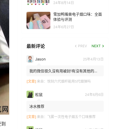
24年8月14日
雪加鸭嘴兽电子烟口味：全面
体验与评测
24年6月27日
最新评论
PREV
NEXT
Jason
25年4月13日
我的微信很久沒有用被封!有沒有其他的方
法能找到你!我在特區香港
[文章]
来自：
悦刻六代烟杆能用5代烟弹吗
松鼠
24年6月6日
冰水推荐
[文章]
来自：
飞雾一次性电子烟五个口味推荐
受到