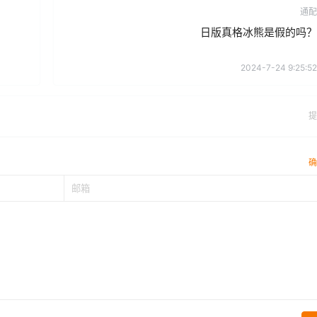
通配
日版真格冰熊是假的吗？
2024-7-24 9:25:52
提
确