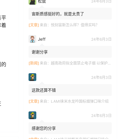
松鼠
24年6月3日
宙斯质感挺好的，就是太贵了
有平
拿着
[文章]
来自：
悦刻宙斯怎么样？值得买吗？
Jeff
24年6月3日
谢谢分享
[新闻]
来自：
越南政府拟全面禁止电子烟 以保护青少年健康
则的
24年6月3日
这款还算不错
[文章]
来自：
LAMI徕米水龙吟国标烟弹口味介绍
正
24年6月3日
感谢您的分享