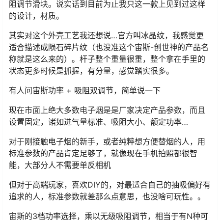
阻调节滑块。说实话到目前为止我只这一款上见到过这样
的设计，材质。
其实对这个外壳工艺我还想说…官方叫冰晶纹，我感觉更
适合描述成陨石碎片纹（也没准这个宙斯-创世神的产品名
称就是这么来的）。杆子整个重量很重，整个拿在手里的
状态更多时候是抓握，有分量，感觉踏实很多。
有人问宙斯功率 + 吸阻双调节，简单说一下
现在市面上绝大多数电子烟是是厂家决定产品参数，而且
设置固定，诸如进气量标准、吸阻大小、额定功率…
对于刚接触电子烟的新手，或者纯粹想方便替烟的人，用
标准参数的产品肯定足够了，就像现在手机拍照都很智
能，大部分人不需要单反相机
但对于高端玩家，喜欢DIY的，对最适合自己的抽吸偏好有
追求的人，标准参数就差那么点意思，也没啥可玩性。。
宙斯的3档功率选择，乘以无级吸阻调节，相当于有N种可