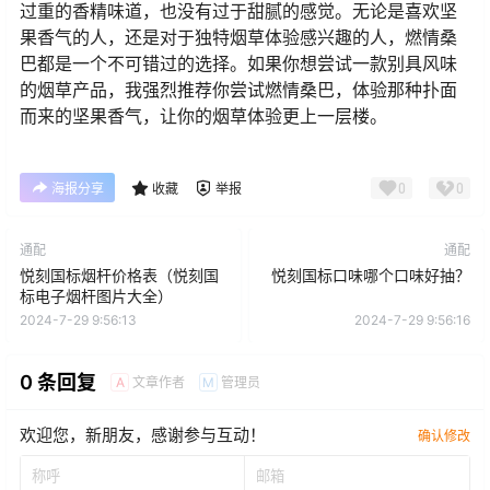
过重的香精味道，也没有过于甜腻的感觉。无论是喜欢坚
果香气的人，还是对于独特烟草体验感兴趣的人，燃情桑
巴都是一个不可错过的选择。如果你想尝试一款别具风味
的烟草产品，我强烈推荐你尝试燃情桑巴，体验那种扑面
而来的坚果香气，让你的烟草体验更上一层楼。
0
0
海报分享
收藏
举报
通配
通配
悦刻国标烟杆价格表（悦刻国
悦刻国标口味哪个口味好抽？
标电子烟杆图片大全）
2024-7-29 9:56:13
2024-7-29 9:56:16
0 条回复
文章作者
管理员
A
M
欢迎您，新朋友，感谢参与互动！
确认修改