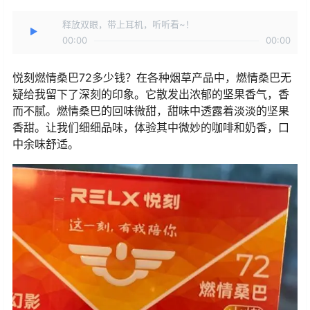
释放双眼，带上耳机，听听看~！
00:00
00:00
悦刻燃情桑巴72多少钱？在各种烟草产品中，燃情桑巴无
疑给我留下了深刻的印象。它散发出浓郁的坚果香气，香
而不腻。燃情桑巴的回味微甜，甜味中透露着淡淡的坚果
香甜。让我们细细品味，体验其中微妙的咖啡和奶香，口
中余味舒适。