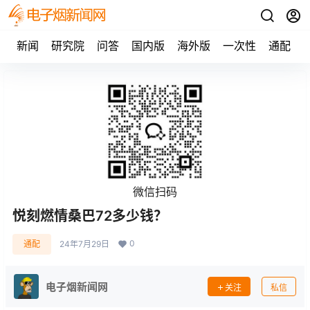
新闻
研究院
问答
国内版
海外版
一次性
通配
微信扫码
悦刻燃情桑巴72多少钱？
0
通配
24年7月29日
电子烟新闻网
关注
私信