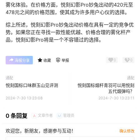
雾化体验。在价格方面，悦刻幻影Pro妙兔出动的420元至
478元之间的价格范围，使其成为许多用户心仪的选择。
综上所述，悦刻幻影Pro妙兔出动价格在具有一定的竞争优
势。如果您正在寻找一款性能优越、价格合理的雾化杆产
品，悦刻幻影Pro将是一个不容错过的选择。
0
0
海报分享
收藏
举报
通配
通配
悦刻国标口味群玉山见评测
悦刻国标烟杆青羽可以用悦刻
五代烟弹吗？
2024-7-30 13:23:08
2024-7-30 13:23:11
0 条回复
文章作者
管理员
A
M
欢迎您，新朋友，感谢参与互动！
确认修改