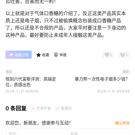
云吐雾，百害而无一利！
以上就是对于气体口香糖的介绍了，反正这类产品其实本
质上还是电子烟，只不过被偷换概念包装成口香糖产品
了，所以还是不合规的产品，大家平时要注意一下身边的
这种产品，最好要防止未成年人接触这类产品。
0
0
海报分享
收藏
举报
通配
通配
悦刻六代宙斯评测：高端定
暴力熊一次性电子烟多少钱？
位，质感出色
2024-7-31 9:06:45
2024-7-31 9:06:48
0 条回复
文章作者
管理员
A
M
欢迎您，新朋友，感谢参与互动！
确认修改