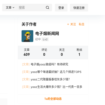
文章
登录
快速注册
关于作者
关注
私信
电子烟新闻网
初中
Lv2
文章
评论
关注
粉丝
409
0
0
1
[文章]
电子烟yooz致癌吗？有待研究
[文章]
yooz哪个味道最好抽？这几个排进TOP5
[文章]
yooz二代限量版泰坦灰多少钱？
[文章]
yooz生活大爆炸多少钱？比一代贵一百多
Ta的全部动态