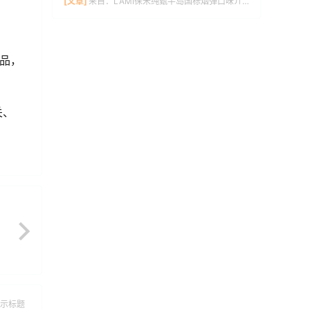
[文章]
来自：
LAMI徕米纯甄半岛国标烟弹口味介绍
品，
关、
示标题