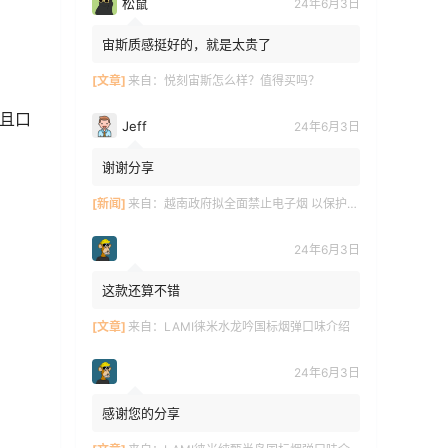
松鼠
24年6月3日
宙斯质感挺好的，就是太贵了
[文章]
来自：
悦刻宙斯怎么样？值得买吗？
，且口
Jeff
24年6月3日
谢谢分享
[新闻]
来自：
越南政府拟全面禁止电子烟 以保护青少年健康
24年6月3日
这款还算不错
[文章]
来自：
LAMI徕米水龙吟国标烟弹口味介绍
24年6月3日
感谢您的分享