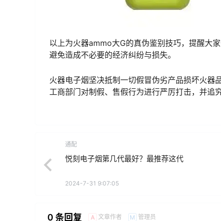
以上为火器ammo大G的真伪鉴别技巧，提醒大
避免造成不必要的经济纠纷与损失。
火器电子烟坚决抵制一切假冒伪劣产品损坏火器
工商部门对制假、售假行为进行严厉打击，并追
通配
悦刻电子烟第几代最好？最推荐这代
2024-7-31 9:07:05
0 条回复
文章作者
管理员
A
M