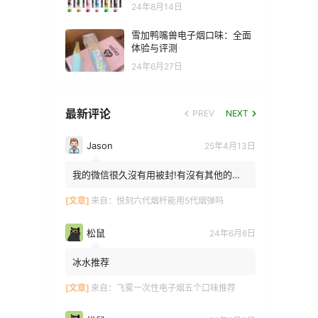
24年8月14日
雪加鸭嘴兽电子烟口味：全面
体验与评测
24年6月27日
最新评论
PREV
NEXT
Jason
25年4月13日
我的微信很久沒有用被封!有沒有其他的方
法能找到你!我在特區香港
[文章]
来自：
悦刻六代烟杆能用5代烟弹吗
松鼠
24年6月6日
冰水推荐
[文章]
来自：
飞雾一次性电子烟五个口味推荐