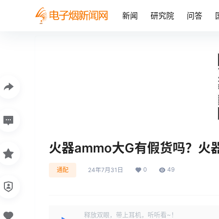
新闻
研究院
问答
火器ammo大G有假货吗？火
0
49
通配
24年7月31日
释放双眼，带上耳机，听听看~！