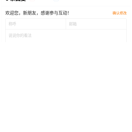
欢迎您，新朋友，感谢参与互动！
确认修改
提交
暂无讨论，说说你的看法吧
Copyright © 2026
电子烟新闻网
|
Go蒸汽
|
购蒸汽
|
老蒸汽
|
国标电子烟