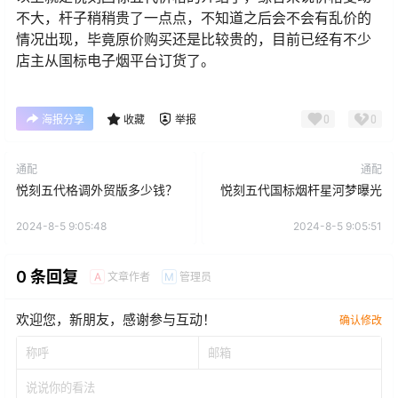
不大，杆子稍稍贵了一点点，不知道之后会不会有乱价的
情况出现，毕竟原价购买还是比较贵的，目前已经有不少
店主从国标电子烟平台订货了。
0
0
海报分享
收藏
举报
通配
通配
悦刻五代格调外贸版多少钱？
悦刻五代国标烟杆星河梦曝光
2024-8-5 9:05:48
2024-8-5 9:05:51
0 条回复
文章作者
管理员
A
M
欢迎您，新朋友，感谢参与互动！
确认修改