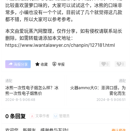
比较喜欢菠萝口味的，大家可以试试这个，冰熊的口味非
常多，小编也没有一个个试，目前试了几个就觉得这几款
都不错，所以大家可以参考参考。
本文由爱玩蒸汽网整理，仅作分享，如有侵权请联系站长
删除，如需转载请添加本文地址：
https://www.iwantalawyer.cn/chanpin/127181.html
0
0
海报分享
收藏
举报
通配
通配
冰熊一次性电子烟怎么样？冰
火器ammo大G：澎湃口感，为
熊一次性电子烟售价
雾化而生
2024-8-5 9:06:48
2024-8-5 9:06:51
0 条回复
文章作者
管理员
A
M
欢迎您，新朋友，感谢参与互动！
确认修改