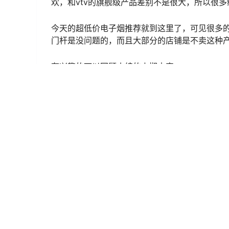
欢，和vtv的旗舰级产品差别不是很大，所以很
今天的超低价电子烟推荐就到这里了，可见很多
门杆是没问题的，而且大部分的店铺是不卖这种
有兴趣的可以回顾小编的上期内容：
1、
几十块的电子烟推荐
2、
200元左右的电子烟推荐
3、
100元左右的电子烟排行榜
通配
暮色电子烟官网售价，没想到性价比这么高