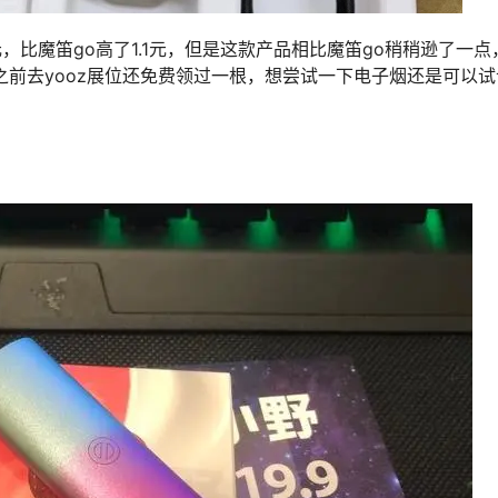
元，比魔笛go高了1.1元，但是这款产品相比魔笛go稍稍逊了一点
之前去yooz展位还免费领过一根，想尝试一下电子烟还是可以试