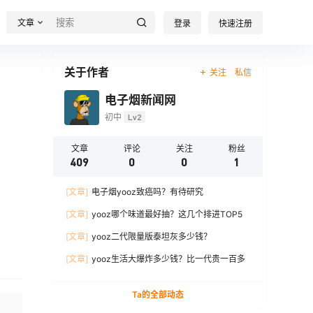
文章
登录
快速注册
关于作者
关注
私信
电子烟新闻网
初中
Lv2
文章
评论
关注
粉丝
409
0
0
1
[文章]
电子烟yooz致癌吗？有待研究
[文章]
yooz哪个味道最好抽？这几个排进TOP5
[文章]
yooz二代限量版泰坦灰多少钱？
[文章]
yooz生活大爆炸多少钱？比一代贵一百多
Ta的全部动态