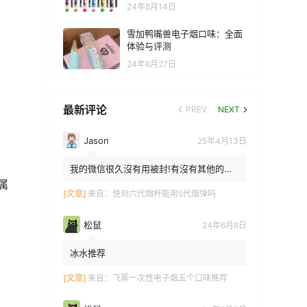
24年8月14日
雪加鸭嘴兽电子烟口味：全面
体验与评测
24年6月27日
最新评论
PREV
NEXT
Jason
25年4月13日
我的微信很久沒有用被封!有沒有其他的方
法能找到你!我在特區香港
属
[文章]
来自：
悦刻六代烟杆能用5代烟弹吗
松鼠
24年6月6日
冰水推荐
[文章]
来自：
飞雾一次性电子烟五个口味推荐