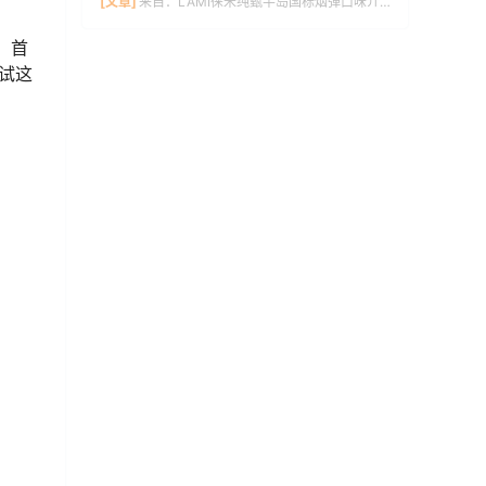
[文章]
来自：
LAMI徕米纯甄半岛国标烟弹口味介绍
，首
试这