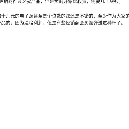
多经销商推过这款产品，但是卖的好像比较贵，需要几十块钱。
的十几元的电子烟甚至是个位数的都还是不错的，至少作为大家
产品的，因为没啥利润，但是有些经销商会买烟弹送这种杆子。
通配
悦刻买5代还是3代？悦刻三代好还是五代好？