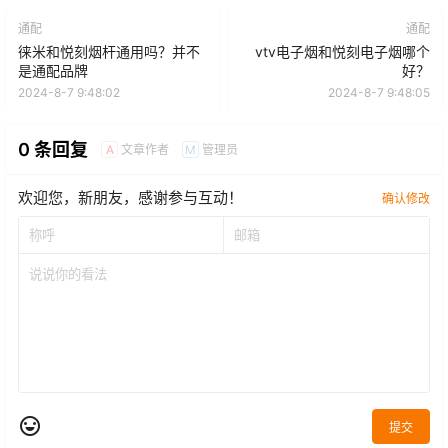
通配
通配
徕米和悦刻烟杆通用吗？并不
vtv电子烟和悦刻电子烟哪个
是通配品牌
好？
2024-8-7 9:48:02
2024-8-7 9:48:05
0 条回复
文章作者
管理员
A
M
欢迎您，新朋友，感谢参与互动！
确认修改
提交