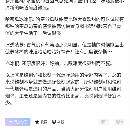
多汁蜜桃: 水蜜桃的香甜气息充满了整个口腔口味略淡很小
清新的味道凉度微凉。
哈密瓜冰冰乐: 哈密??瓜味甜度比较大喜欢甜的可以试试有
那种哈密瓜奶茶的感觉抽完仿佛置身图书馆想起来自己青
涩的大学生活了！后调很淡
冰透菠萝: 香气没有葡萄酒那么明显，但是抽的时候能品出
菠萝冰棒的味道哈哈哈哈好神奇！还有凉度很奈斯～
老冰棍: 还原度很好，好抽，击喉凉度很爽甜而不腻。
以上就是维刻v1和悦刻一代烟弹通用的全部内容了，总的
来说维刻本身就是做通配悦刻起家的，所以维刻v1和悦刻
一代烟弹就是通用的产品，当初大部分悦刻用户使用维刻
烟弹，主要还是因为它的性价比更高，比悦刻烟弹便宜不
少。
0
0
海报分享
收藏
举报