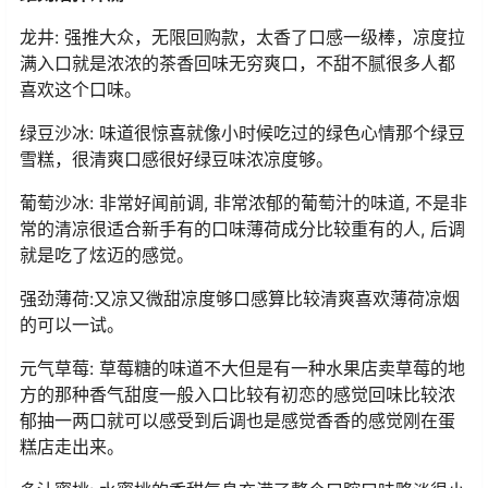
龙井: 强推大众，无限回购款，太香了口感一级棒，凉度拉
满入口就是浓浓的茶香回味无穷爽口，不甜不腻很多人都
喜欢这个口味。
绿豆沙冰: 味道很惊喜就像小时候吃过的绿色心情那个绿豆
雪糕，很清爽口感很好绿豆味浓凉度够。
葡萄沙冰: 非常好闻前调, 非常浓郁的葡萄汁的味道, 不是非
常的清凉很适合新手有的口味薄荷成分比较重有的人, 后调
就是吃了炫迈的感觉。
强劲薄荷:又凉又微甜凉度够口感算比较清爽喜欢薄荷凉烟
的可以一试。
元气草莓: 草莓糖的味道不大但是有一种水果店卖草莓的地
方的那种香气甜度一般入口比较有初恋的感觉回味比较浓
郁抽一两口就可以感受到后调也是感觉香香的感觉刚在蛋
糕店走出来。