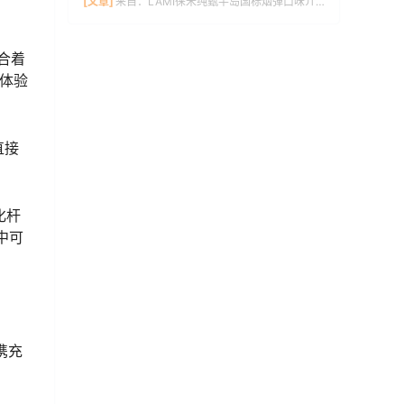
[文章]
来自：
LAMI徕米纯甄半岛国标烟弹口味介绍
合着
与体验
直接
化杆
中可
便携充