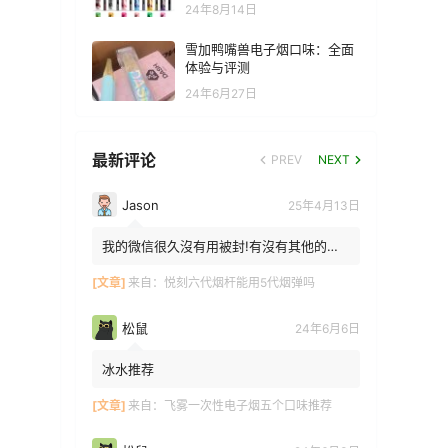
24年8月14日
雪加鸭嘴兽电子烟口味：全面
体验与评测
24年6月27日
最新评论
PREV
NEXT
Jason
25年4月13日
我的微信很久沒有用被封!有沒有其他的方
法能找到你!我在特區香港
[文章]
来自：
悦刻六代烟杆能用5代烟弹吗
松鼠
24年6月6日
冰水推荐
[文章]
来自：
飞雾一次性电子烟五个口味推荐