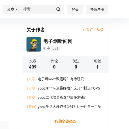
文章
登录
快速注册
关于作者
关注
私信
电子烟新闻网
初中
Lv2
文章
评论
关注
粉丝
409
0
0
1
[文章]
电子烟yooz致癌吗？有待研究
[文章]
yooz哪个味道最好抽？这几个排进TOP5
[文章]
yooz二代限量版泰坦灰多少钱？
[文章]
yooz生活大爆炸多少钱？比一代贵一百多
Ta的全部动态