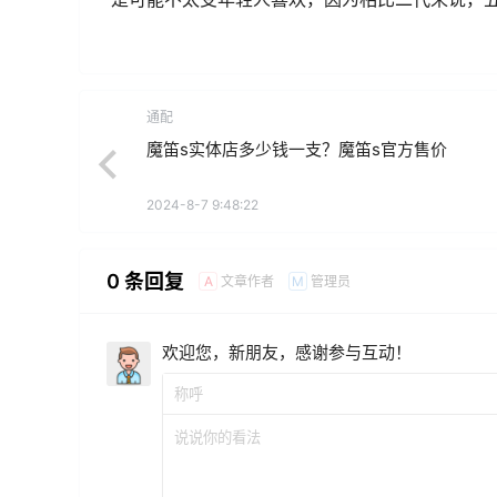
通配
魔笛s实体店多少钱一支？魔笛s官方售价
2024-8-7 9:48:22
0 条回复
文章作者
管理员
A
M
欢迎您，新朋友，感谢参与互动！