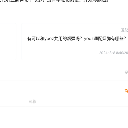
通配
有可以和yooz共用的烟弹吗？yooz通配烟弹有哪些？
2024-8-8 8:49:29
提
确