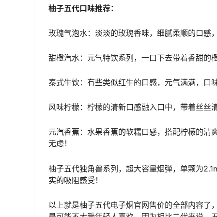
柚子五代口味推荐：
玫瑰气泡水：淡淡的玫瑰香味，细腻柔顺的口感
甜橙汽水：元气特饮系列，一口下去带着香甜的
泰式牛饮：有些类似红牛的口感，元气满满，口
风味柠檬：柠檬的清新口感融入口中，带着丝丝
元汽香蕉：水果香蕉的软糯口感，搭配柠檬的清爽
无虑！
柚子五代独角兽系列，超大容量烟弹，单颗为2.
实的吸阻感受！
以上就是柚子五代电子烟官网售价的全部内容了
是可能不太受年轻人喜欢，因为相比二代来说，