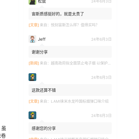
松鼠
24年6月3日
宙斯质感挺好的，就是太贵了
[文章]
来自：
悦刻宙斯怎么样？值得买吗？
Jeff
24年6月3日
谢谢分享
[新闻]
来自：
越南政府拟全面禁止电子烟 以保护青少年健康
24年6月3日
这款还算不错
[文章]
来自：
LAMI徕米水龙吟国标烟弹口味介绍
24年6月3日
，虽
感谢您的分享
统卷