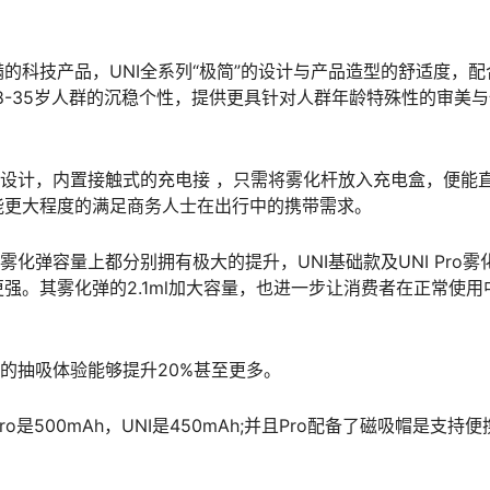
的科技产品，UNI全系列“极简”的设计与产品造型的舒适度，配
8-35岁人群的沉稳个性，提供更具针对人群年龄特殊性的审美
的设计，内置接触式的充电接 ，只需将雾化杆放入充电盒，便能
能更大程度的满足商务人士在出行中的携带需求。
化弹容量上都分别拥有极大的提升，UNI基础款及UNI Pro雾
力更强。其雾化弹的2.1ml加大容量，也进一步让消费者在正常使用
的抽吸体验能够提升20%甚至更多。
Pro是500mAh，UNI是450mAh;并且Pro配备了磁吸帽是支持