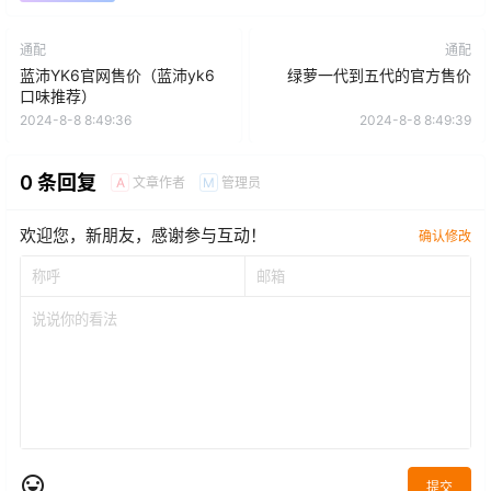
通配
通配
蓝沛YK6官网售价（蓝沛yk6
绿萝一代到五代的官方售价
口味推荐）
2024-8-8 8:49:36
2024-8-8 8:49:39
0 条回复
文章作者
管理员
A
M
欢迎您，新朋友，感谢参与互动！
确认修改
提交