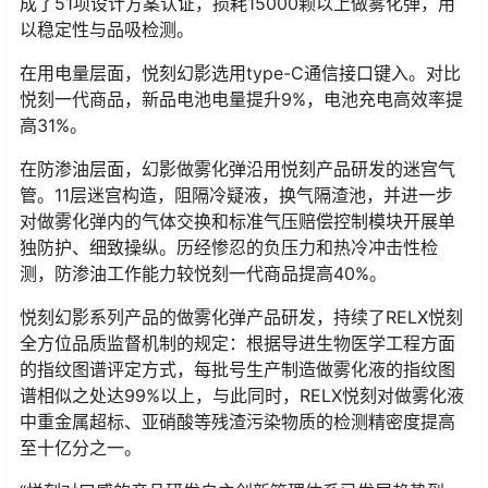
成了51项设计方案认证，损耗15000颗以上做雾化弹，用
以稳定性与品吸检测。
在用电量层面，悦刻幻影选用type-C通信接口键入。对比
悦刻一代商品，新品电池电量提升9%，电池充电高效率提
高31%。
在防渗油层面，幻影做雾化弹沿用悦刻产品研发的迷宫气
管。11层迷宫构造，阻隔冷疑液，换气隔渣池，并进一步
对做雾化弹内的气体交换和标准气压赔偿控制模块开展单
独防护、细致操纵。历经惨忍的负压力和热冷冲击性检
测，防渗油工作能力较悦刻一代商品提高40%。
悦刻幻影系列产品的做雾化弹产品研发，持续了RELX悦刻
全方位品质监督机制的规定：根据导进生物医学工程方面
的指纹图谱评定方式，每批号生产制造做雾化液的指纹图
谱相似之处达99%以上，与此同时，RELX悦刻对做雾化液
中重金属超标、亚硝酸等残渣污染物质的检测精密度提高
至十亿分之一。