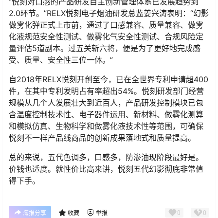
“悦刻对口感的产品研发自主创新管理体系已发展趋势到
2.0环节。”RELX悦刻电子烟油研发总监姜兴涛表明：“幻影
做雾化弹正式上市前，通过了口感兼容、质量兼容、做雾
化液规范安全性测试、做雾化气安全性测试、合规风险定
量评估5道副本。过五关斩六将，便是为了更好地完成感
受、质量、安全性三位一体。”
自2018年RELX悦刻开创至今，已在全世界专利申请超400
件，在其中专利发明占有率超出54%。悦刻研发部门经营
规模从几个人发展壮大到近百人，产品研发控制模块已包
含温度控制技术性、电子器件运用、新材料、做雾化测算
和模拟仿真、生物科学和做雾化液技术性等范围，可确保
悦刻不一样产品线商品的创新成果落地式和质量提高。
总的来说，五代色调多，口感多，防渗油现阶段最好是。
价钱也适度。就性价比高来讲，悦刻五代幻影彻底非常值
得下手。
0
0
海报分享
收藏
举报