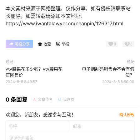
本文素材来源于网络整理，仅作分享，如有侵权请联系站
长删除，如需转载请添加本文地址：
https://www.iwantalawyer.cn/chanpin/126317.html
0
0
海报分享
收藏
举报
通配
通配
vtv腰果花多少钱？vtv腰果花
电子烟刮码销售会不会有假
官网售价
货？
2024-8-8 8:49:57
2024-8-8 8:50:00
0 条回复
文章作者
管理员
A
M
欢迎您，新朋友，感谢参与互动！
确认修改