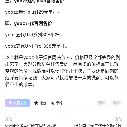
三、yoozz迷你plus官网售价
yoozz迷你plus129元单杆。
四、yooz五代官网售价
yooz五代UNI系列308单杆。
yooz五代UNI Pro 398元单杆。
以上就是yooz电子烟官网售价表，价格已经全部完整的列
出来了，大部分都是单杆售卖的，两百多的价格属于比较
常规的售价，找微商可以便宜个几十块，主要还是后期的
烟弹要持续花钱，大家可以找找靠谱一点的微商，可以节
省不少的成本。
0
0
海报分享
收藏
举报
通配
通配
vtv烟弹那里买便宜些？vtv烟
绿萝电子烟二代什么颜色好