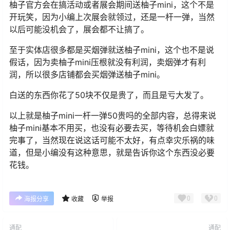
柚子官方会在搞活动或者展会期间送柚子mini，这个不是
开玩笑，因为小编上次展会就领过，还是一杆一弹，当然
以后可能没机会了，展会都不让搞了。
至于实体店很多都是买烟弹就送柚子mini，这个也不是说
假话，因为卖柚子mini压根就没有利润，卖烟弹才有利
润，所以很多店铺都会买烟弹送柚子mini。
白送的东西你花了50块不仅是贵了，而且是亏大发了。
以上就是柚子mini一杆一弹50贵吗的全部内容，总得来说
柚子mini基本不用买，也没有必要去买，等待机会白嫖就
完事了，当然现在说这话可能不太好，有点幸灾乐祸的味
道，但是小编没有这种意思，就是告诉你这个东西没必要
花钱。
0
0
海报分享
收藏
举报
通配
通配