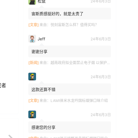
松鼠
24年6月3日
宙斯质感挺好的，就是太贵了
[文章]
来自：
悦刻宙斯怎么样？值得买吗？
Jeff
24年6月3日
谢谢分享
[新闻]
来自：
越南政府拟全面禁止电子烟 以保护青少年健康
24年6月3日
或者
这款还算不错
[文章]
来自：
LAMI徕米水龙吟国标烟弹口味介绍
24年6月3日
感谢您的分享