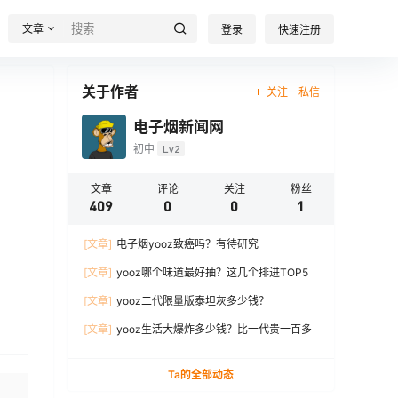
文章
登录
快速注册
关于作者
关注
私信
电子烟新闻网
初中
Lv2
文章
评论
关注
粉丝
409
0
0
1
[文章]
电子烟yooz致癌吗？有待研究
[文章]
yooz哪个味道最好抽？这几个排进TOP5
[文章]
yooz二代限量版泰坦灰多少钱？
[文章]
yooz生活大爆炸多少钱？比一代贵一百多
Ta的全部动态