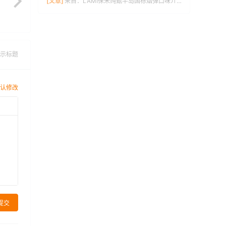
[文章]
来自：
LAMI徕米纯甄半岛国标烟弹口味介绍
示标题
认修改
提交