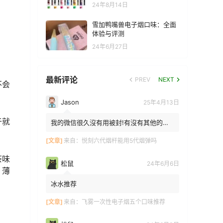
24年8月14日
雪加鸭嘴兽电子烟口味：全面
体验与评测
24年6月27日
最新评论
PREV
NEXT
不会
Jason
25年4月13日
于就
我的微信很久沒有用被封!有沒有其他的方
法能找到你!我在特區香港
[文章]
来自：
悦刻六代烟杆能用5代烟弹吗
茶味
松鼠
24年6月6日
，薄
冰水推荐
[文章]
来自：
飞雾一次性电子烟五个口味推荐