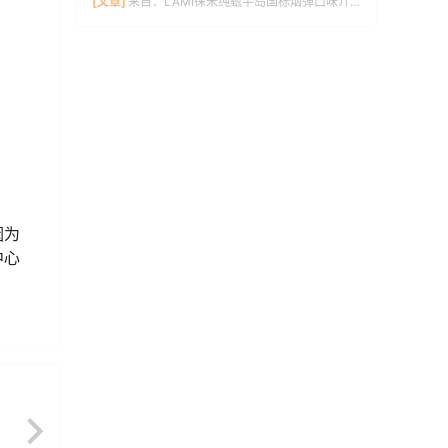
[文章]
来自：
LAMI徕米纯甄半岛国标烟弹口味介绍
因为
中心