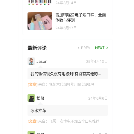
24年8月14日
雪加鸭嘴兽电子烟口味：全面
体验与评测
24年6月27日
最新评论
PREV
NEXT
Jason
25年4月13日
我的微信很久沒有用被封!有沒有其他的方
法能找到你!我在特區香港
[文章]
来自：
悦刻六代烟杆能用5代烟弹吗
松鼠
24年6月6日
冰水推荐
[文章]
来自：
飞雾一次性电子烟五个口味推荐