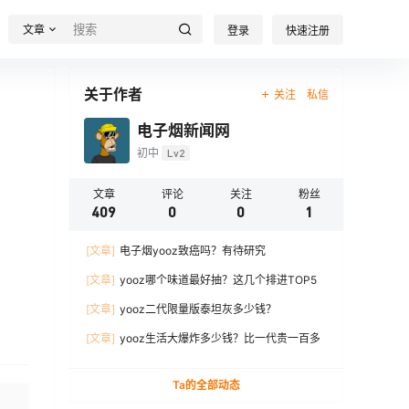
文章
登录
快速注册
关于作者
关注
私信
电子烟新闻网
初中
Lv2
文章
评论
关注
粉丝
409
0
0
1
[文章]
电子烟yooz致癌吗？有待研究
[文章]
yooz哪个味道最好抽？这几个排进TOP5
[文章]
yooz二代限量版泰坦灰多少钱？
[文章]
yooz生活大爆炸多少钱？比一代贵一百多
Ta的全部动态