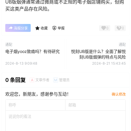
UB版烟弹通常通过微商或不正规的电子烟店铺购买，但购
买这类产品存在风险。
0
0
海报分享
收藏
举报
通配
通配
电子烟yooz致癌吗？有待研究
悦刻UB版是什么？全面了解悦
刻UB版烟弹的特点与风险
2024-8-13 9:09:48
2024-8-21 15:43:45
0 条回复
文章作者
管理员
A
M
欢迎您，新朋友，感谢参与互动！
确认修改