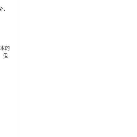
价，
版本的
，但