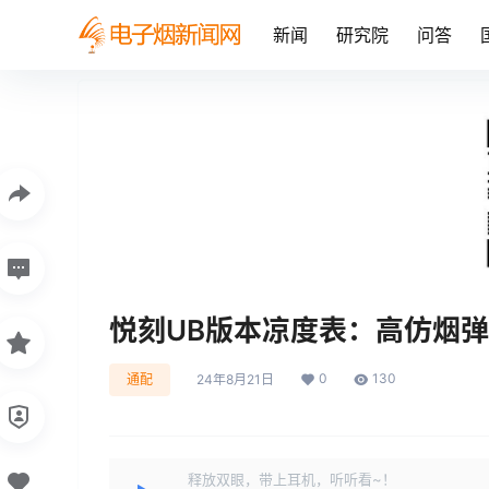
新闻
研究院
问答
悦刻UB版本凉度表：高仿烟
0
130
通配
24年8月21日
释放双眼，带上耳机，听听看~！