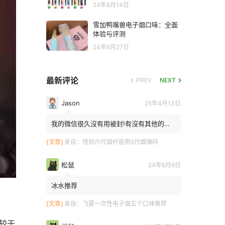
24年8月14日
雪加鸭嘴兽电子烟口味：全面
体验与评测
24年6月27日
最新评论
PREV
NEXT
Jason
25年4月13日
我的微信很久沒有用被封!有沒有其他的方
法能找到你!我在特區香港
[文章]
来自：
悦刻六代烟杆能用5代烟弹吗
松鼠
24年6月6日
冰水推荐
[文章]
来自：
飞雾一次性电子烟五个口味推荐
较于