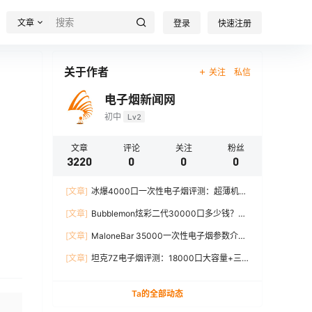
文章
登录
快速注册
关于作者
关注
私信
电子烟新闻网
初中
Lv2
文章
评论
关注
粉丝
3220
0
0
0
[文章]
冰爆4000口一次性电子烟评测：超薄机
身、12W输出、TYPE-C充电
[文章]
Bubblemon炫彩二代30000口多少钱？最
新价格对比+口感分析
[文章]
MaloneBar 35000一次性电子烟参数介
绍，口味、续航、功率全面解析
[文章]
坦克7Z电子烟评测：18000口大容量+三
档功率调节，真实体验分享
Ta的全部动态