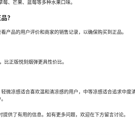
草莓、芒果、蓝莓等多种水果口味。
正品？
查看产品的用户评价和商家的销售记录，以确保购买到正品。
右，比正版悦刻烟弹更具性价比。
。轻微凉感适合喜欢温和清凉感的用户，中等凉感适合追求中度
户。
时提供了有用的信息。如有更多问题，欢迎在下方留言讨论。