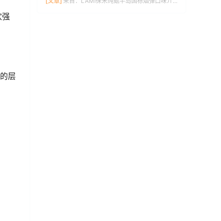
[文章]
来自：
LAMI徕米纯甄半岛国标烟弹口味介绍
欢强
度的层