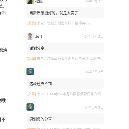
松鼠
24年6月3日
莓、
为消
宙斯质感挺好的，就是太贵了
[文章]
来自：
悦刻宙斯怎么样？值得买吗？
Jeff
24年6月3日
谢谢分享
他清
[新闻]
来自：
越南政府拟全面禁止电子烟 以保护青少年健康
24年6月3日
这款还算不错
[文章]
来自：
LAMI徕米水龙吟国标烟弹口味介绍
激喉
24年6月3日
感谢您的分享
但不