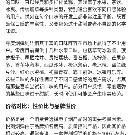
的口味一直以经典和多样化著称，其涵盖了水果、茶饮、
冰爽、传统烟草等多种类型，特别适合喜欢不同口感体验
的用户。悦刻在每个口味的开发上都非常注重平衡，既要
确保口感的丰富性，又要避免过于甜腻或者不自然的化学
味道。
零度烟弹则凭借其丰富的口味阵容在市场上赢得了不少用
户。零度目前提供十几种水果口味，包括草莓冰激凌、菠
萝橙子、凤栖龙井、贵妃荔枝、番石榴、冻柠茶、芒果多
多、香芋冰激淋、西瓜沙冰、极冰薄荷、老冰棍、幽兰绿
豆沙、红心水蜜桃、初露青提、霸王别姬、冰镇可乐等。
这些口味的多样性满足了不同口感偏好的用户需求，尤其
是那些喜欢尝试新口味的用户。部分用户反馈，零度烟弹
的某些口味过于甜腻，长时间使用可能会产生审美疲劳。
价格对比：性价比与品牌溢价
价格是另一个消费者选择电子烟产品时的重要考量因素。
悦刻烟弹由于品牌知名度高、质量控制严格，因此其价格
相对较高。通常来说，一盒悦刻烟弹的价格在100元左右，