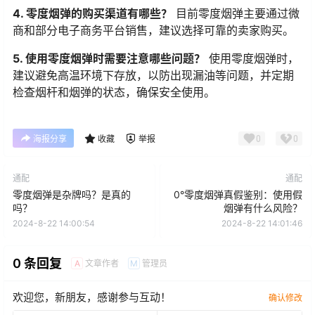
4. 零度烟弹的购买渠道有哪些？
目前零度烟弹主要通过微
商和部分电子商务平台销售，建议选择可靠的卖家购买。
5. 使用零度烟弹时需要注意哪些问题？
使用零度烟弹时，
建议避免高温环境下存放，以防出现漏油等问题，并定期
检查烟杆和烟弹的状态，确保安全使用。
0
0
海报分享
收藏
举报
通配
通配
零度烟弹是杂牌吗？是真的
0°零度烟弹真假鉴别：使用假
吗？
烟弹有什么风险？
2024-8-22 14:00:54
2024-8-22 14:01:46
0 条回复
文章作者
管理员
A
M
欢迎您，新朋友，感谢参与互动！
确认修改