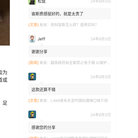
松鼠
24年6月3日
宙斯质感挺好的，就是太贵了
[文章]
来自：
悦刻宙斯怎么样？值得买吗？
Jeff
24年6月3日
谢谢分享
[新闻]
来自：
越南政府拟全面禁止电子烟 以保护青少年健康
较为
24年6月3日
道或
这款还算不错
[文章]
来自：
LAMI徕米水龙吟国标烟弹口味介绍
，足
24年6月3日
感谢您的分享