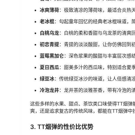
冰爽薄荷
：极致清凉的薄荷味，最适合炎热
老冰棍
：勾起童年回忆的经典老冰棍味道，
白桃乌龙
：白桃的柔和香甜与乌龙茶的清爽
初恋青提
：青提的淡淡酸甜，让你仿佛回到
蓝莓黑加仑
：深色浆果的酸甜与丰富层次感
夏日西瓜
：甜美多汁的西瓜味，特别适合夏
绿豆冰
：传统绿豆冰沙的味道，让人倍感清
冷泡龙井
：龙井茶的淡雅茶香，带有冷泡的
这些多样的水果、甜点、茶饮类口味使得TT烟弹
爽，还是追求复古的传统风味，都能在TT烟弹中
3. TT烟弹的性价比优势