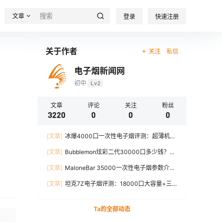
文章
登录
快速注册
关于作者
关注
私信
电子烟新闻网
初中
Lv2
文章
评论
关注
粉丝
3220
0
0
0
[文章]
冰爆4000口一次性电子烟评测：超薄机
身、12W输出、TYPE-C充电
[文章]
Bubblemon炫彩二代30000口多少钱？最
新价格对比+口感分析
[文章]
MaloneBar 35000一次性电子烟参数介
绍，口味、续航、功率全面解析
[文章]
坦克7Z电子烟评测：18000口大容量+三
档功率调节，真实体验分享
Ta的全部动态