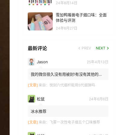
24年8月14日
雪加鸭嘴兽电子烟口味：全面
体验与评测
24年6月27日
最新评论
PREV
NEXT
Jason
25年4月13日
我的微信很久沒有用被封!有沒有其他的方
法能找到你!我在特區香港
[文章]
来自：
悦刻六代烟杆能用5代烟弹吗
松鼠
24年6月6日
冰水推荐
[文章]
来自：
飞雾一次性电子烟五个口味推荐