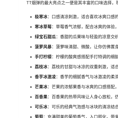
TT烟弹的最大亮点之一便是其丰富的口味选择，
极寒冰
：口感清凉刺激，适合喜欢冰爽口感
寒冰草莓
：草莓香气浓郁，配合冰爽的体验
绿宝石甜瓜
：香甜的瓜果味与轻盈的凉意交
菠萝风暴
：菠萝味清甜、微酸，让你仿佛置
手打柠檬
：柠檬的酸爽感搭配手打特调的细
荔枝冰
：荔枝的甘甜与冰凉的双重刺激，适
香芋冰激凌
：香芋的细腻香气与冰激凌的柔
芒果冰
：芒果的浓郁果香与冰爽的口感搭配
百香果
：百香果的热带风味让人身心放松，
可乐冰
：可乐的经典气泡感与冰块的清凉结
葡萄
：充满甜美的葡萄香气，入口即化，带