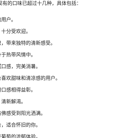
现有的口味已超过十几种，具体包括：
的用户。
，十分受欢迎。
织，带来独特的清新感受。
身于热带风情中。
腻口感，完美消暑。
合喜欢甜味和清凉感的用户。
滑口感相得益彰。
，清新解渴。
仿佛感受到阳光洒满。
合，适合怀旧的你。
来葡萄的浓郁体验。