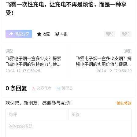
飞雾一次性充电，让充电不再是烦恼，而是一种享
受！
0
0
海报分享
收藏
举报
通配
通配
飞雾电子烟一盒多少支？探索
飞雾电子烟一盒多少支烟？揭
飞雾电子烟的独特魅力与使用
秘电子烟的实用价值与健康选
体验
择
2024-12-17 9:50:25
2024-12-17 9:50:29
0 条回复
文章作者
管理员
A
M
欢迎您，新朋友，感谢参与互动！
确认修改